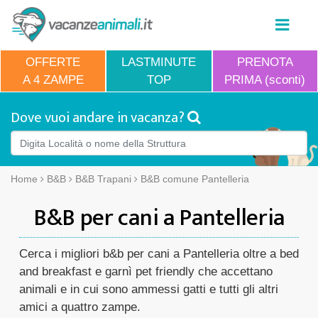
OFFERTE
LASTMINUTE
PRENOTA
A 4 ZAMPE
TOP
PRIMA (sconti)
Dove vuoi andare in vacanza?
Home
B&B
B&B Trapani
B&B comune Pantelleria
B&B per cani a Pantelleria
Cerca i migliori b&b per cani a Pantelleria oltre a bed
and breakfast e garnì pet friendly che accettano
animali e in cui sono ammessi gatti e tutti gli altri
amici a quattro zampe.