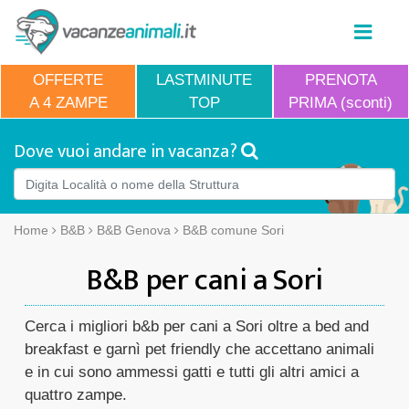
OFFERTE
LASTMINUTE
PRENOTA
A 4 ZAMPE
TOP
PRIMA (sconti)
Dove vuoi andare in vacanza?
Home
B&B
B&B Genova
B&B comune Sori
B&B per cani a Sori
Cerca i migliori b&b per cani a Sori oltre a bed and
breakfast e garnì pet friendly che accettano animali
e in cui sono ammessi gatti e tutti gli altri amici a
quattro zampe.