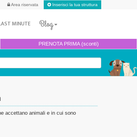
Inserisci la tua struttura
Area riservata
Blog
LAST MINUTE
PRENOTA
PRIMA (sconti)
a
he accettano animali e in cui sono