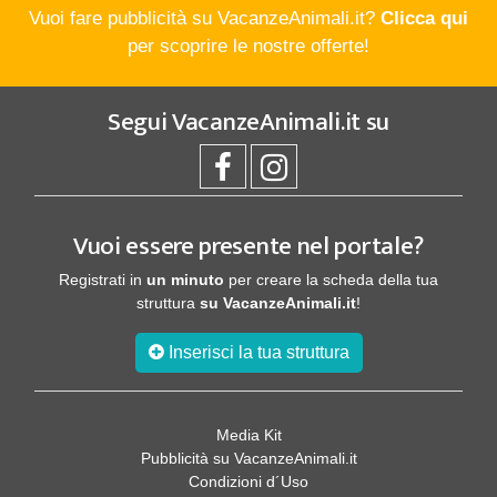
Vuoi fare pubblicità su VacanzeAnimali.it?
Clicca qui
per scoprire le nostre offerte!
Segui
VacanzeAnimali.it
su
Vuoi essere presente nel portale?
Registrati in
un minuto
per creare la scheda della tua
struttura
su VacanzeAnimali.it
!
Inserisci la tua struttura
Media Kit
Pubblicità su VacanzeAnimali.it
Condizioni d´Uso