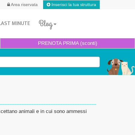
Inserisci la tua struttura
Area riservata
Blog
LAST MINUTE
PRENOTA
PRIMA (sconti)
accettano animali e in cui sono ammessi