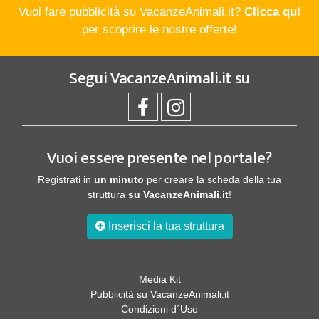
Vuoi fare pubblicità su VacanzeAnimali.it?
Clicca qui
per scoprire le nostre offerte!
Segui
VacanzeAnimali.it
su
Vuoi essere presente nel portale?
Registrati in
un minuto
per creare la scheda della tua
struttura
su VacanzeAnimali.it
!
Inserisci la tua struttura
Media Kit
Pubblicità su VacanzeAnimali.it
Condizioni d´Uso