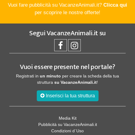
Vuoi fare pubblicità su VacanzeAnimali.it?
Clicca qui
per scoprire le nostre offerte!
Segui
VacanzeAnimali.it
su
Vuoi essere presente nel portale?
Registrati in
un minuto
per creare la scheda della tua
struttura
su VacanzeAnimali.it
!
Inserisci la tua struttura
Media Kit
Pubblicità su VacanzeAnimali.it
Condizioni d´Uso