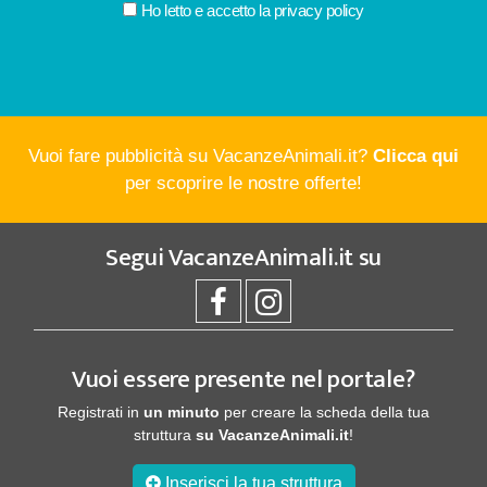
Ho letto e accetto la
privacy policy
Vuoi fare pubblicità su VacanzeAnimali.it?
Clicca qui
per scoprire le nostre offerte!
Segui
VacanzeAnimali.it
su
Vuoi essere presente nel portale?
Registrati in
un minuto
per creare la scheda della tua
struttura
su VacanzeAnimali.it
!
Inserisci la tua struttura