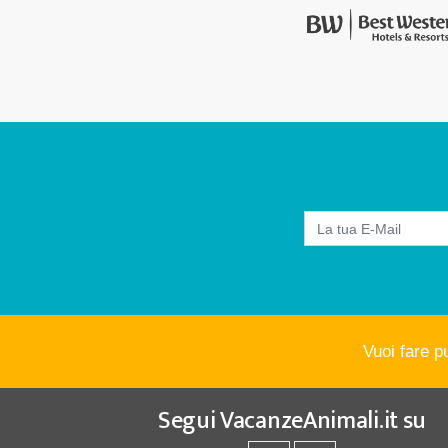
Vuoi fare p
Segui
VacanzeAnimali.it
su