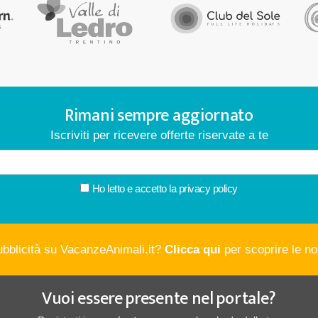
Rimani sempre aggiornato
Iscriviti per ricevere offerte riservate a te
Ho letto e accetto la
privacy policy
ubblicità su VacanzeAnimali.it?
Clicca qui
per scoprire le nos
Vuoi essere presente nel portale?