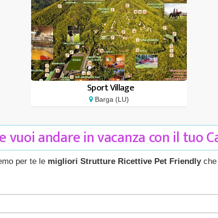
Sport Village
Barga (LU)
 vuoi andare in vacanza con il tuo 
remo per te le
migliori Strutture Ricettive Pet Friendly
che 