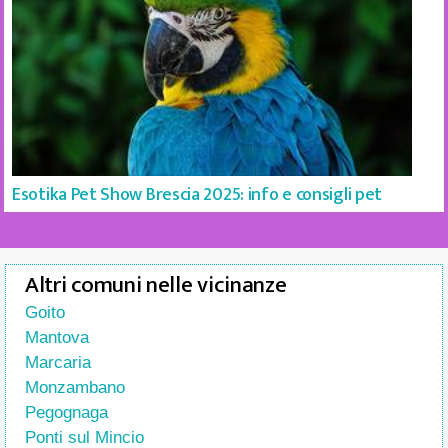
Esotika Pet Show Brescia 2025: info e consigli pet
Altri comuni nelle vicinanze
Goito
Mantova
Marcaria
Monzambano
Pegognaga
Ponti sul Mincio