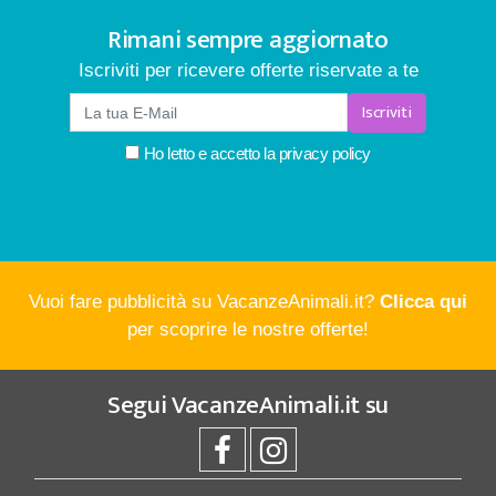
Rimani sempre aggiornato
Iscriviti per ricevere offerte riservate a te
Iscriviti
Ho letto e accetto la
privacy policy
Vuoi fare pubblicità su VacanzeAnimali.it?
Clicca qui
per scoprire le nostre offerte!
Segui
VacanzeAnimali.it
su