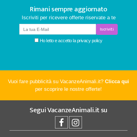
Rimani sempre aggiornato
Iscriviti per ricevere offerte riservate a te
Iscriviti
Ho letto e accetto la
privacy policy
Vuoi fare pubblicità su VacanzeAnimali.it?
Clicca qui
per scoprire le nostre offerte!
Segui
VacanzeAnimali.it
su