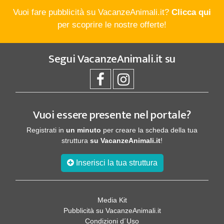
Vuoi fare pubblicità su VacanzeAnimali.it?
Clicca qui
per scoprire le nostre offerte!
Segui
VacanzeAnimali.it
su
Vuoi essere presente nel portale?
Registrati in
un minuto
per creare la scheda della tua
struttura
su VacanzeAnimali.it
!
Inserisci la tua struttura
Media Kit
Pubblicità su VacanzeAnimali.it
Condizioni d´Uso