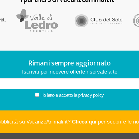
Rimani sempre aggiornato
Iscriviti per ricevere offerte riservate a te
Ho letto e accetto la
privacy policy
ubblicità su VacanzeAnimali.it?
Clicca qui
per scoprire le nos