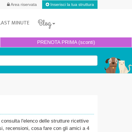
Inserisci la tua struttura
Area riservata
Blog
LAST MINUTE
PRENOTA
PRIMA (sconti)
nsulta l'elenco delle strutture ricettive
i, recensioni, cosa fare con gli amici a 4