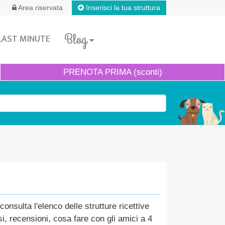
Inserisci la tua struttura
Area riservata
Blog
LAST MINUTE
PRENOTA
PRIMA (sconti)
nsulta l'elenco delle strutture ricettive
i, recensioni, cosa fare con gli amici a 4