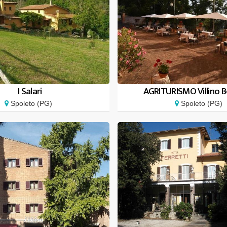
I Salari
AGRITURISMO Villino Be
Spoleto (PG)
Spoleto (PG)