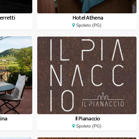
erretti
Hotel Athena
Spoleto (PG)
tina
Il Pianaccio
Spoleto (PG)