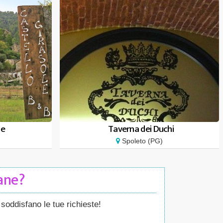
le
Taverna dei Duchi
Spoleto (PG)
Cane?
soddisfano le tue richieste!