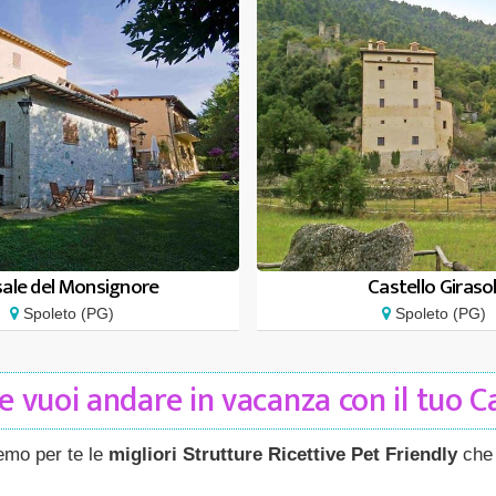
ale del Monsignore
Castello Giraso
Spoleto (PG)
Spoleto (PG)
 vuoi andare in vacanza con il tuo 
remo per te le
migliori Strutture Ricettive Pet Friendly
che 