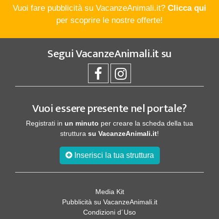
Vuoi fare pubblicità su VacanzeAnimali.it?
Clicca qui
per scoprire le nostre offerte!
Segui
VacanzeAnimali.it
su
Vuoi essere presente nel portale?
Registrati in
un minuto
per creare la scheda della tua
struttura
su VacanzeAnimali.it
!
Inserisci la tua struttura
Media Kit
Pubblicità su VacanzeAnimali.it
Condizioni d´Uso