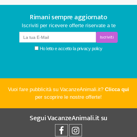
Rimani sempre aggiornato
Iscriviti per ricevere offerte riservate a te
Iscriviti
Ho letto e accetto la
privacy policy
Vuoi fare pubblicità su VacanzeAnimali.it?
Clicca qui
per scoprire le nostre offerte!
Segui
VacanzeAnimali.it
su