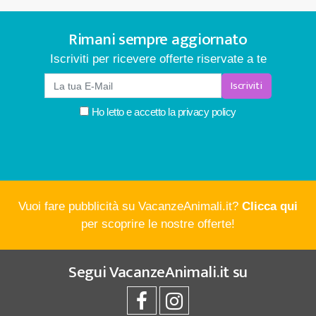
Rimani sempre aggiornato
Iscriviti per ricevere offerte riservate a te
Iscriviti
Ho letto e accetto la
privacy policy
Vuoi fare pubblicità su VacanzeAnimali.it?
Clicca qui
per scoprire le nostre offerte!
Segui
VacanzeAnimali.it
su