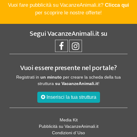
Vuoi fare pubblicità su VacanzeAnimali.it?
Clicca qui
per scoprire le nostre offerte!
Segui
VacanzeAnimali.it
su
Vuoi essere presente nel portale?
Registrati in
un minuto
per creare la scheda della tua
struttura
su VacanzeAnimali.it
!
Inserisci la tua struttura
Media Kit
Pubblicità su VacanzeAnimali.it
Condizioni d´Uso