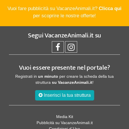
Vuoi fare pubblicità su VacanzeAnimali.it?
Clicca qui
per scoprire le nostre offerte!
Segui
VacanzeAnimali.it
su
Vuoi essere presente nel portale?
Registrati in
un minuto
per creare la scheda della tua
struttura
su VacanzeAnimali.it
!
Inserisci la tua struttura
Media Kit
Pubblicità su VacanzeAnimali.it
Condizioni d´Uso