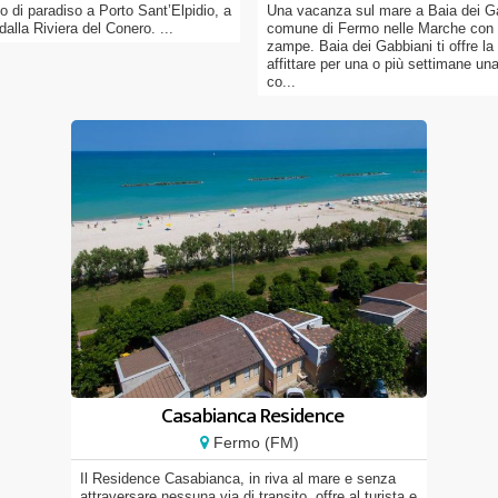
o di paradiso a Porto Sant’Elpidio, a
Una vacanza sul mare a Baia dei Ga
dalla Riviera del Conero. ...
comune di Fermo nelle Marche con i
zampe. Baia dei Gabbiani ti offre la 
affittare per una o più settimane u
co...
Casabianca Residence
Fermo (FM)
Il Residence Casabianca, in riva al mare e senza
attraversare nessuna via di transito, offre al turista e