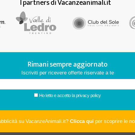
I partners di Vacanzeanimali.it
Rimani sempre aggiornato
Iscriviti per ricevere offerte riservate a te
Ho letto e accetto la
privacy policy
ubblicità su VacanzeAnimali.it?
Clicca qui
per scoprire le nos