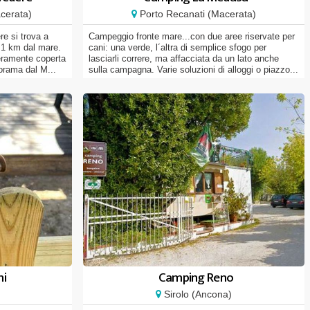
cerata)
Porto Recanati (Macerata)
re si trova a
Campeggio fronte mare...con due aree riservate per
 1 km dal mare.
cani: una verde, l´altra di semplice sfogo per
teramente coperta
lasciarli correre, ma affacciata da un lato anche
norama dal M...
sulla campagna. Varie soluzioni di alloggi o piazzo...
ni
Camping Reno
Sirolo (Ancona)