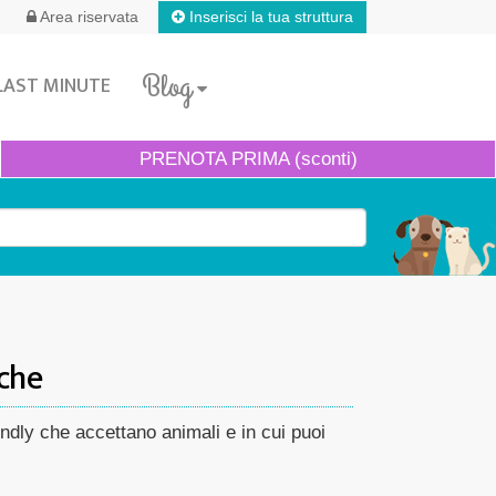
Inserisci la tua struttura
Area riservata
Blog
LAST MINUTE
PRENOTA
PRIMA (sconti)
rche
iendly che accettano animali e in cui puoi