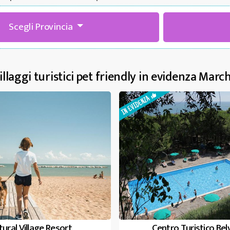
Scegli Provincia
illaggi turistici pet friendly in evidenza Marc
ural Village Resort
Centro Turistico Be