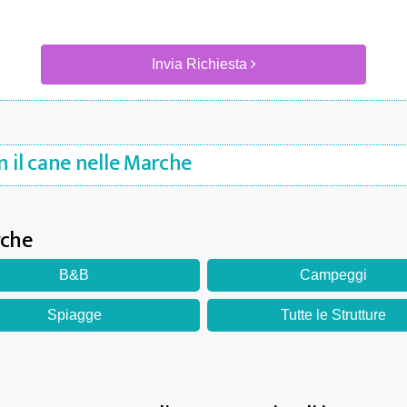
Invia Richiesta
 il cane nelle Marche
rche
B&B
Campeggi
Spiagge
Tutte le Strutture