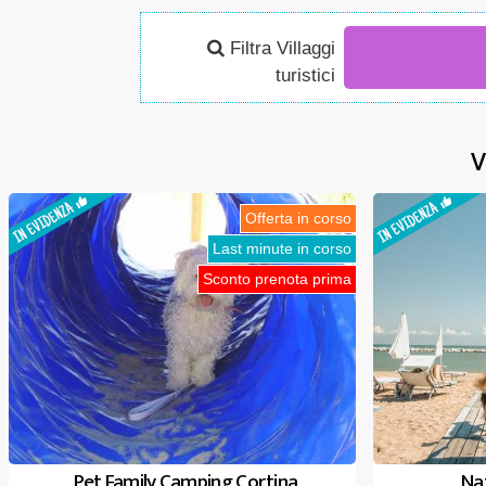
Filtra Villaggi
turistici
V
Offerta in corso
Last minute in corso
Sconto prenota prima
Pet Family Camping Cortina
Nat