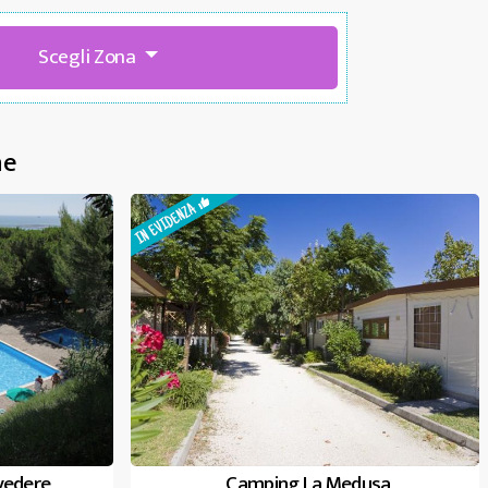
Scegli Zona
he
lvedere
Camping La Medusa