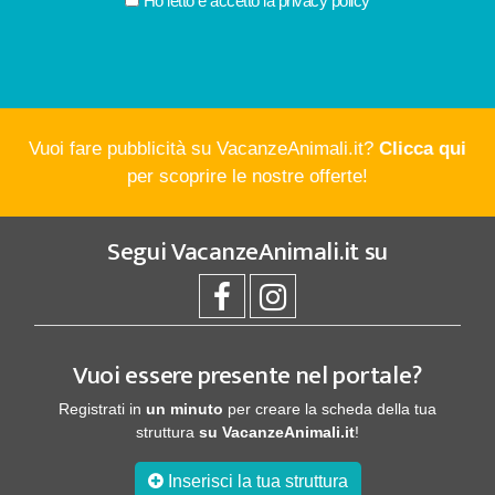
Ho letto e accetto la
privacy policy
Vuoi fare pubblicità su VacanzeAnimali.it?
Clicca qui
per scoprire le nostre offerte!
Segui
VacanzeAnimali.it
su
Vuoi essere presente nel portale?
Registrati in
un minuto
per creare la scheda della tua
struttura
su VacanzeAnimali.it
!
Inserisci la tua struttura