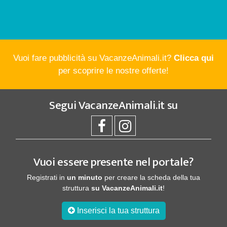
Vuoi fare pubblicità su VacanzeAnimali.it?
Clicca qui
per scoprire le nostre offerte!
Segui
VacanzeAnimali.it
su
Vuoi essere presente nel portale?
Registrati in
un minuto
per creare la scheda della tua
struttura
su VacanzeAnimali.it
!
Inserisci la tua struttura