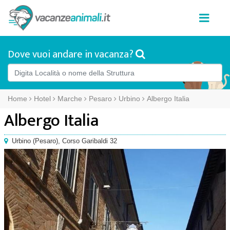
Dove vuoi andare in vacanza?
Home
Hotel
Marche
Pesaro
Urbino
Albergo Italia
Albergo Italia
Urbino
(
Pesaro),
Corso Garibaldi 32