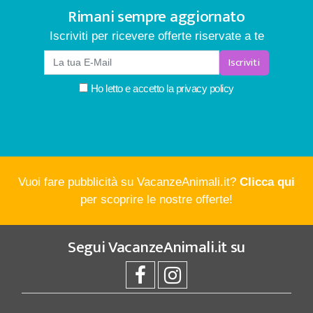
Rimani sempre aggiornato
Iscriviti per ricevere offerte riservate a te
Iscriviti
Ho letto e accetto la
privacy policy
Vuoi fare pubblicità su VacanzeAnimali.it?
Clicca qui
per scoprire le nostre offerte!
Segui
VacanzeAnimali.it
su