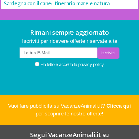
Sardegna con il cane: itinerario mare e natura
Rimani sempre aggiornato
Iscriviti per ricevere offerte riservate a te
Iscriviti
Ho letto e accetto la
privacy policy
Vuoi fare pubblicità su VacanzeAnimali.it?
Clicca qui
per scoprire le nostre offerte!
Segui
VacanzeAnimali.it
su