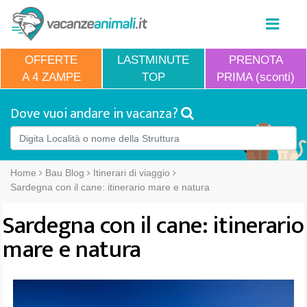
OFFERTE
LASTMINUTE
PRENOTA
A 4 ZAMPE
TOP
PRIMA (sconti)
Dove vuoi andare in vacanza?
Home
Bau Blog
Itinerari di viaggio
Sardegna con il cane: itinerario mare e natura
Sardegna con il cane: itinerario
mare e natura