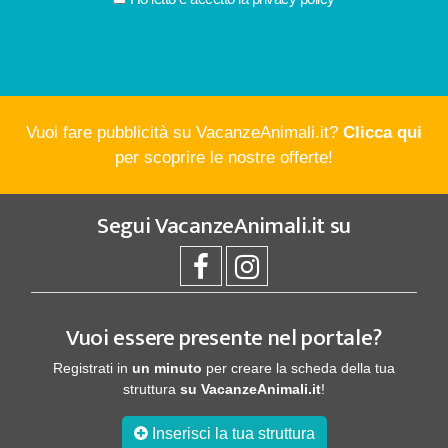
Vuoi fare pubblicità su VacanzeAnimali.it?
Clicca qui
per scoprire le nostre offerte!
Segui
VacanzeAnimali.it
su
Vuoi essere presente nel portale?
Registrati in
un minuto
per creare la scheda della tua
struttura
su VacanzeAnimali.it
!
Inserisci la tua struttura