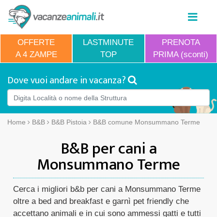
OFFERTE
LASTMINUTE
PRENOTA
A 4 ZAMPE
TOP
PRIMA (sconti)
Dove vuoi andare in vacanza?
Home
B&B
B&B Pistoia
B&B comune Monsummano Terme
B&B per cani a
Monsummano Terme
Cerca i migliori b&b per cani a Monsummano Terme
oltre a bed and breakfast e garnì pet friendly che
accettano animali e in cui sono ammessi gatti e tutti