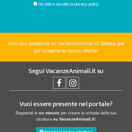
Ho letto e accetto la
privacy policy
Vuoi fare pubblicità su VacanzeAnimali.it?
Clicca qui
per scoprire le nostre offerte!
Segui
VacanzeAnimali.it
su
Vuoi essere presente nel portale?
Registrati in
un minuto
per creare la scheda della tua
struttura
su VacanzeAnimali.it
!