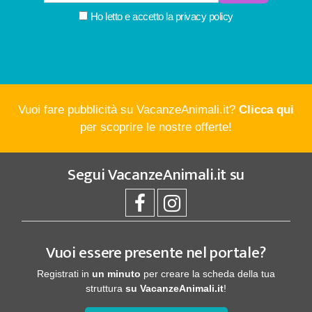
Ho letto e accetto la
privacy policy
Vuoi fare pubblicità su VacanzeAnimali.it?
Clicca qui
per scoprire le nostre offerte!
Segui
VacanzeAnimali.it
su
Vuoi essere presente nel portale?
Registrati in
un minuto
per creare la scheda della tua
struttura
su VacanzeAnimali.it
!