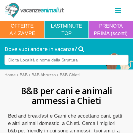
OFFERTE
LASTMINUTE
PRENOTA
A 4 ZAMPE
TOP
PRIMA (sconti)
Dove vuoi andare in vacanza?
Home
B&B
B&B Abruzzo
B&B Chieti
B&B per cani e animali
ammessi a Chieti
Bed and breakfast e Garnì che accettano cani, gatti
e altri animali domestici a Chieti. Cerca i migliori
b&b pet friendly in cui sono ammessi i tuoi amici a