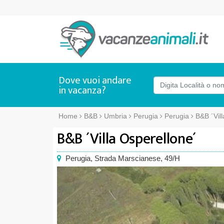
Dove vuoi andare
in vacanza?
Home
B&B
Umbria
Perugia
Perugia
B&B ´Vil
B&B ´Villa Osperellone´
Perugia
,
Strada Marscianese, 49/H