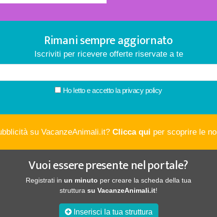
Rimani sempre aggiornato
Iscriviti per ricevere offerte riservate a te
Ho letto e accetto la
privacy policy
ubblicità su VacanzeAnimali.it?
Clicca qui
per scoprire le nos
Vuoi essere presente nel portale?
Registrati in
un minuto
per creare la scheda della tua
struttura
su VacanzeAnimali.it
!
Inserisci la tua struttura