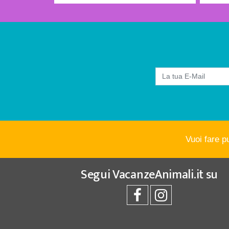
Vuoi fare p
Segui
VacanzeAnimali.it
su