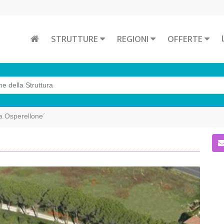
STRUTTURE
REGIONI
OFFERTE
la Osperellone´