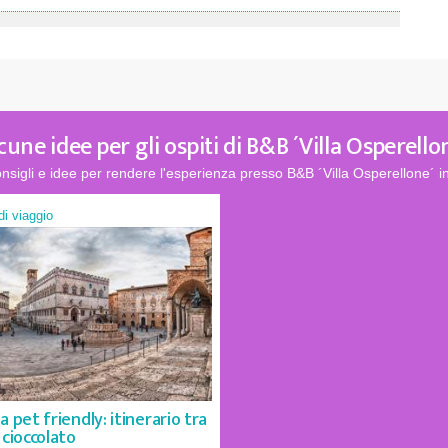
cune idee per gli ospiti di B&B ´Villa Osperello
nsigli e idee per rendere l'esperienza presso B&B ´Villa Osperellone´ i
 di viaggio
a pet friendly: itinerario tra
 cioccolato