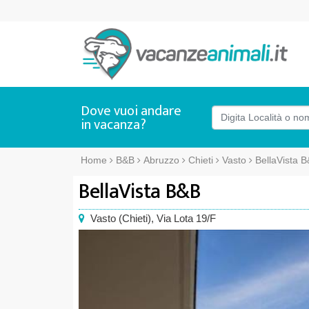
Dove vuoi andare
in vacanza?
Home
B&B
Abruzzo
Chieti
Vasto
BellaVista 
BellaVista B&B
Vasto
(
Chieti),
Via Lota 19/F