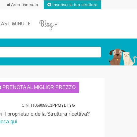
Inserisci la tua struttura
Area riservata
Blog
LAST MINUTE
PRENOTA AL MIGLIOR PREZZO
CIN: IT069099C1PPMYBTYG
i il proprietario della Struttura ricettiva?
icca qui