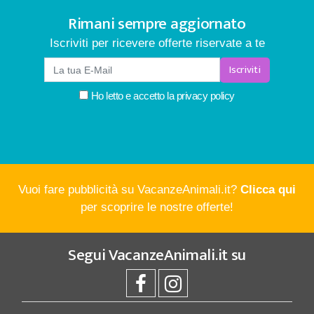
Rimani sempre aggiornato
Iscriviti per ricevere offerte riservate a te
Iscriviti
Ho letto e accetto la
privacy policy
Vuoi fare pubblicità su VacanzeAnimali.it?
Clicca qui
per scoprire le nostre offerte!
Segui
VacanzeAnimali.it
su