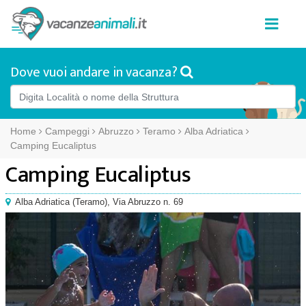
Dove vuoi andare in vacanza?
Home
Campeggi
Abruzzo
Teramo
Alba Adriatica
Camping Eucaliptus
Camping Eucaliptus
Alba Adriatica
(
Teramo),
Via Abruzzo n. 69