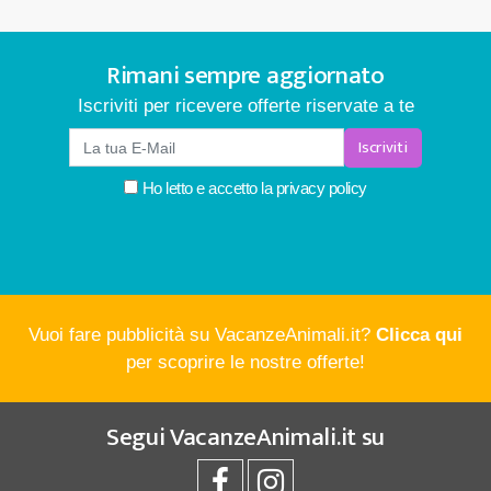
Rimani sempre aggiornato
Iscriviti per ricevere offerte riservate a te
Iscriviti
Ho letto e accetto la
privacy policy
Vuoi fare pubblicità su VacanzeAnimali.it?
Clicca qui
per scoprire le nostre offerte!
Segui
VacanzeAnimali.it
su