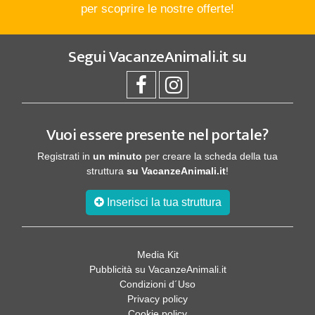
per scoprire le nostre offerte!
Segui
VacanzeAnimali.it
su
Vuoi essere presente nel portale?
Registrati in
un minuto
per creare la scheda della tua
struttura
su VacanzeAnimali.it
!
Inserisci la tua struttura
Media Kit
Pubblicità su VacanzeAnimali.it
Condizioni d´Uso
Privacy policy
Cookie policy