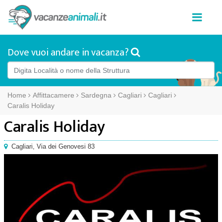
Dove vuoi andare in vacanza?
Home
Affittacamere
Sardegna
Cagliari
Cagliari
Caralis Holiday
Caralis Holiday
Cagliari
,
Via dei Genovesi 83