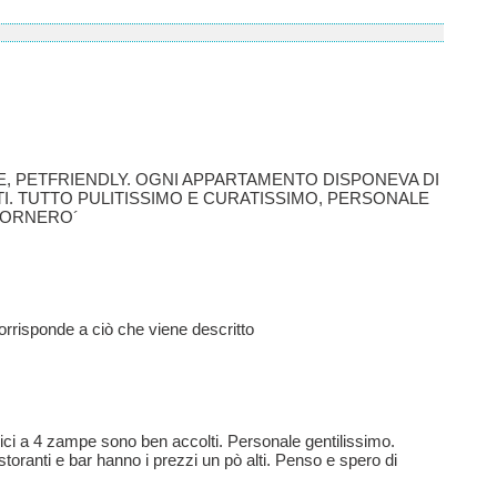
, PETFRIENDLY. OGNI APPARTAMENTO DISPONEVA DI
I. TUTTO PULITISSIMO E CURATISSIMO, PERSONALE
TORNERO´
corrisponde a ciò che viene descritto
mici a 4 zampe sono ben accolti. Personale gentilissimo.
toranti e bar hanno i prezzi un pò alti. Penso e spero di