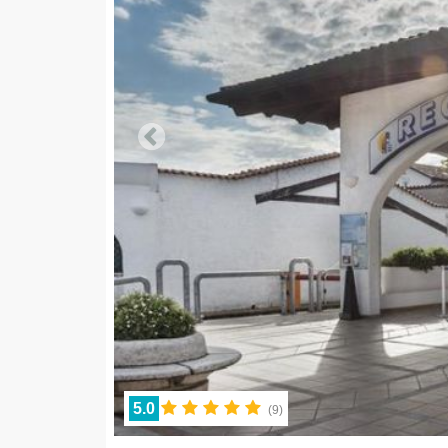
5.0
(
9
)