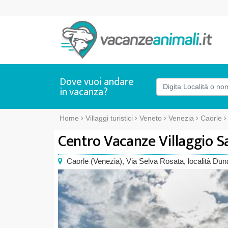
Dove vuoi andare
in vacanza?
Home
Villaggi turistici
Veneto
Venezia
Caorle
Centro Vacanze Villaggio S
Caorle
(
Venezia),
Via Selva Rosata
, località Du