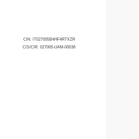
CHIEDI INFO
04212982
CIN: IT027005B4HF4RTXZR
CIS/CIR: 027005-UAM-00038