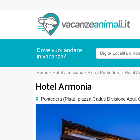
Dove vuoi andare
in vacanza?
Home
Hotel
Toscana
Pisa
Pontedera
Hotel A
Hotel Armonia
Pontedera
(
Pisa),
piazza Caduti Divisione Aqui, 