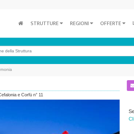
STRUTTURE
REGIONI
OFFERTE
rmonia
Cefalonia e Corfù n° 11
Se
Cl