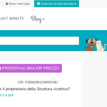
Inserisci la tua struttura
Area riservata
Blog
LAST MINUTE
PRENOTA AL MIGLIOR PREZZO
CIN: IT050029A1C6HSEGBJ
i il proprietario della Struttura ricettiva?
icca qui