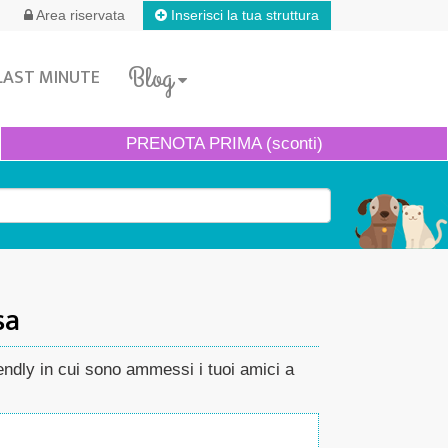
Inserisci la tua struttura
Area riservata
Blog
LAST MINUTE
PRENOTA
PRIMA (sconti)
sa
riendly in cui sono ammessi i tuoi amici a