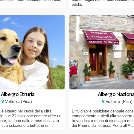
pochi...
Albergo Etruria
Albergo Naziona
Volterra (Pisa)
Volterra (Pisa)
 è situato nel cuore della città
L’invidiabile posizione centrale con
le sue 21 spaziose camere offre un
comodamente a piedi alla scoperta d
nte, lontano dallo stress della vita
trovandosi a meno di cinquanta metr
icca colazione a buffet in un...
dei Priori e dall’etrusca Porta all’Arc