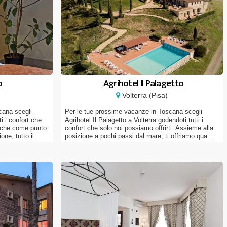
o
Agrihotel Il Palagetto
Volterra (Pisa)
cana scegli
Per le tue prossime vacanze in Toscana scegli
i i confort che
Agrihotel Il Palagetto a Volterra godendoti tutti i
anche come punto
confort che solo noi possiamo offrirti. Assieme alla
ne, tutto il...
posizione a pochi passi dal mare, ti offriamo qua...