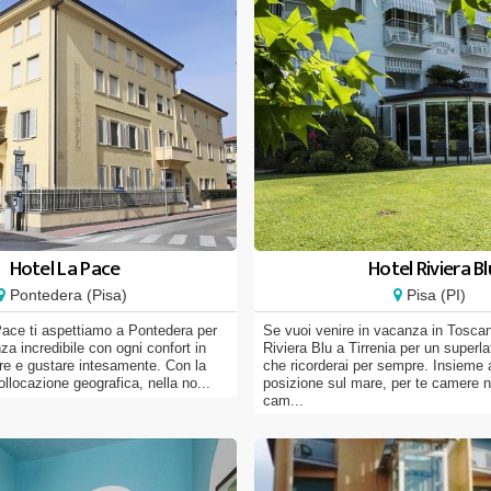
Hotel La Pace
Hotel Riviera Bl
Pontedera (Pisa)
Pisa (PI)
Pace ti aspettiamo a Pontedera per
Se vuoi venire in vacanza in Toscan
nza incredibile con ogni confort in
Riviera Blu a Tirrenia per un superl
re e gustare intesamente. Con la
che ricorderai per sempre. Insieme a
llocazione geografica, nella no...
posizione sul mare, per te camere n
cam...