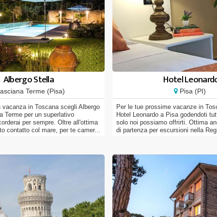
Albergo Stella
Hotel Leonard
asciana Terme (Pisa)
Pisa (PI)
n vacanza in Toscana scegli Albergo
Per le tue prossime vacanze in Tos
a Terme per un superlativo
Hotel Leonardo a Pisa godendoti tutt
orderai per sempre. Oltre all'ottima
solo noi possiamo offrirti. Ottima 
to contatto col mare, per te camer...
di partenza per escursioni nella Regio