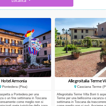
Località
Hotel Armonia
Allegroitalia Terme Vil
Pontedera (Pisa)
Casciana Terme (P
 aspetta a Pontedera per una
Allegroitalia Terme Villa Borri ti as
za o un fine settimana in Toscana
Terme per una bellissima vacanza o
intensamente come meglio non si
settimana in Toscana da trascorrer
principali mete turistiche della zona,
come meglio non si può. Assieme al