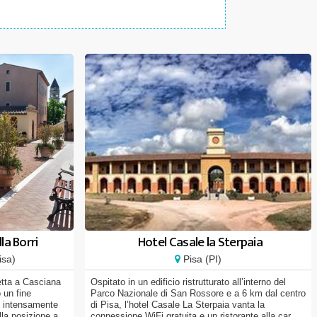
la Borri
Hotel Casale la Sterpaia
isa)
Pisa (PI)
petta a Casciana
Ospitato in un edificio ristrutturato all’interno del
 un fine
Parco Nazionale di San Rossore e a 6 km dal centro
e intensamente
di Pisa, l’hotel Casale La Sterpaia vanta la
la posizione a
connessione WiFi gratuita e un ristorante alla car...