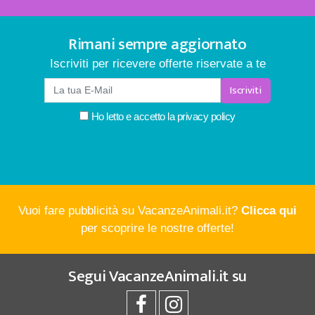
Rimani sempre aggiornato
Iscriviti per ricevere offerte riservate a te
Iscriviti
Ho letto e accetto la
privacy policy
Vuoi fare pubblicità su VacanzeAnimali.it?
Clicca qui
per scoprire le nostre offerte!
Segui
VacanzeAnimali.it
su