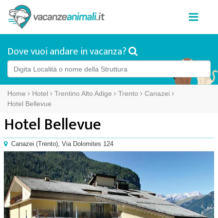
Dove vuoi andare in vacanza?
Home
Hotel
Trentino Alto Adige
Trento
Canazei
Hotel Bellevue
Hotel Bellevue
Canazei
(
Trento),
Via Dolomites 124