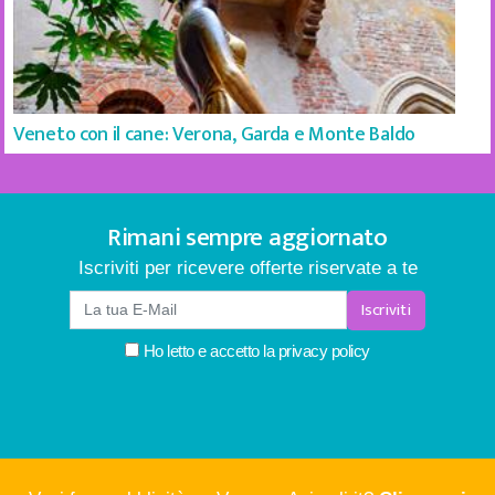
Veneto con il cane: Verona, Garda e Monte Baldo
Rimani sempre aggiornato
Iscriviti per ricevere offerte riservate a te
Iscriviti
Ho letto e accetto la
privacy policy