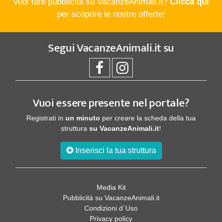
Vuoi fare pubblicità su VacanzeAnimali.it?
Clicca qui
per scoprire le nostre offerte!
Segui
VacanzeAnimali.it
su
Vuoi essere presente nel portale?
Registrati in
un minuto
per creare la scheda della tua
struttura
su VacanzeAnimali.it
!
Inserisci la tua struttura
Media Kit
Pubblicità su VacanzeAnimali.it
Condizioni d´Uso
Privacy policy