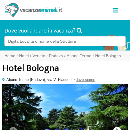
Dove vuoi andare in vacanza?
Home
Hotel
Veneto
Padova
Abano Terme
Hotel Bologna
Hotel Bologna
Abano Terme
(
Padova),
via V. Flacco 29
dove siamo