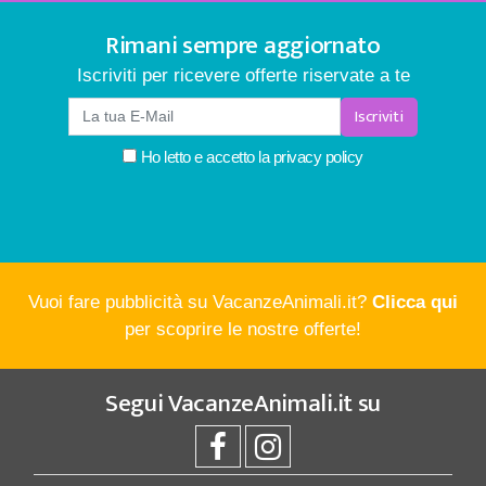
Rimani sempre aggiornato
Iscriviti per ricevere offerte riservate a te
Iscriviti
Ho letto e accetto la
privacy policy
Vuoi fare pubblicità su VacanzeAnimali.it?
Clicca qui
per scoprire le nostre offerte!
Segui
VacanzeAnimali.it
su