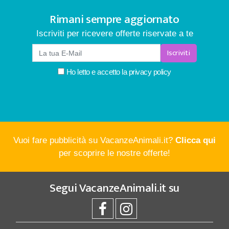
Rimani sempre aggiornato
Iscriviti per ricevere offerte riservate a te
Iscriviti
Ho letto e accetto la
privacy policy
Vuoi fare pubblicità su VacanzeAnimali.it?
Clicca qui
per scoprire le nostre offerte!
Segui
VacanzeAnimali.it
su