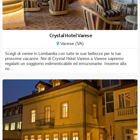
Crystal Hotel Varese
Varese (VA)
Scegli di venire in Lombardia con tutte le sue bellezze per le tue
prossime vacanze. Noi di Crystal Hotel Varese a Varese sapremo
regalarti un soggiorno indimenticabile ed emozionante. Insieme alla
no...