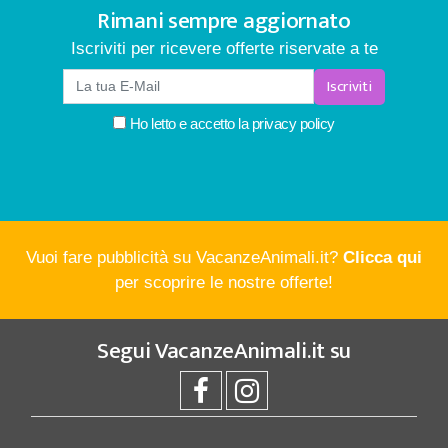
Rimani sempre aggiornato
Iscriviti per ricevere offerte riservate a te
Iscriviti
Ho letto e accetto la
privacy policy
Vuoi fare pubblicità su VacanzeAnimali.it?
Clicca qui
per scoprire le nostre offerte!
Segui
VacanzeAnimali.it
su