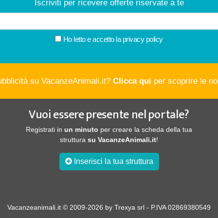
Iscriviti per ricevere offerte riservate a te
Ho letto e accetto la
privacy policy
ubblicità su VacanzeAnimali.it?
Clicca qui
per scoprire le nos
Vuoi essere presente nel portale?
Registrati in
un minuto
per creare la scheda della tua
struttura
su VacanzeAnimali.it
!
Inserisci la tua struttura
Vacanzeanimali.it © 2009-2026 by Trexya srl - P.IVA 02869380549