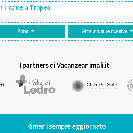
 il cane a Tropea
Zona
Altre strutture ricettive
I partners di Vacanzeanimali.it
Rimani sempre aggiornato