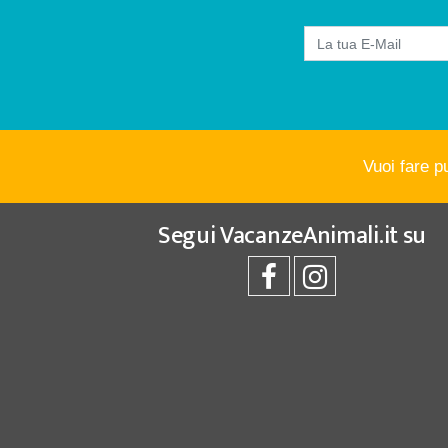
Vuoi fare p
Segui
VacanzeAnimali.it
su