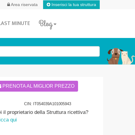
Inserisci la tua struttura
Area riservata
Blog
LAST MINUTE
PRENOTA AL MIGLIOR PREZZO
CIN: IT054039A101005943
i il proprietario della Struttura ricettiva?
icca qui