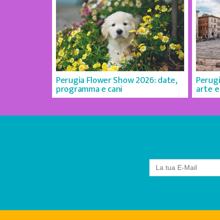
Perugia Flower Show 2026: date,
Perugi
programma e cani
arte e