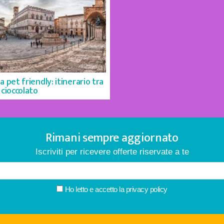
a pet friendly: itinerario tra
 cioccolato
Rimani sempre aggiornato
Iscriviti per ricevere offerte riservate a te
Ho letto e accetto la
privacy policy