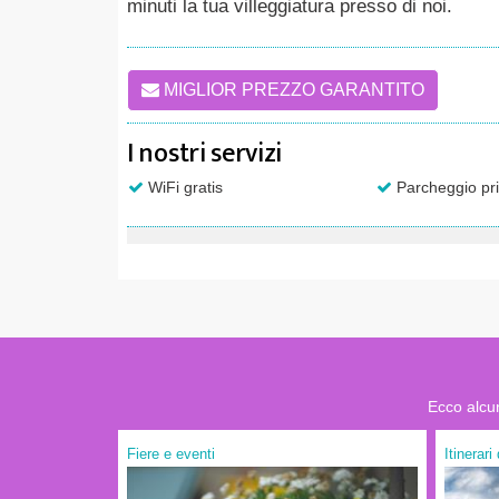
minuti la tua villeggiatura presso di noi.
MIGLIOR PREZZO GARANTITO
I nostri servizi
WiFi gratis
Parcheggio pri
Ecco alcun
Fiere e eventi
Itinerari