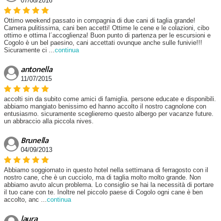
07/08/2016
Ottimo weekend passato in compagnia di due cani di taglia grande!
Camera pulitissima, cani ben accetti! Ottime le cene e le colazioni, cibo
ottimo e ottima l´accoglienza! Buon punto di partenza per le escursioni e
Cogolo è un bel paesino, cani accettati ovunque anche sulle funivie!!!
Sicuramente ci
...
continua
antonella
11/07/2015
accolti sin da subito come amici di famiglia. persone educate e disponibili.
abbiamo mangiato benissimo ed hanno accolto il nostro cagnolone con
entusiasmo. sicuramente sceglieremo questo albergo per vacanze future.
un abbraccio alla piccola nives.
Brunella
04/09/2013
Abbiamo soggiornato in questo hotel nella settimana di ferragosto con il
nostro cane, che è un cucciolo, ma di taglia molto molto grande. Non
abbiamo avuto alcun problema. Lo consiglio se hai la necessità di portare
il tuo cane con te. Inoltre nel piccolo paese di Cogolo ogni cane è ben
accolto, anc
...
continua
laura