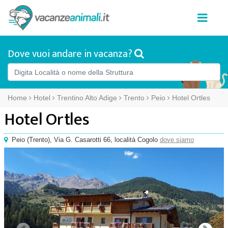
Dove vuoi andare in vacanza?
Home
Hotel
Trentino Alto Adige
Trento
Peio
Hotel Ortles
Hotel Ortles
Peio
(
Trento),
Via G. Casarotti 66
, località Cogolo
dove siamo