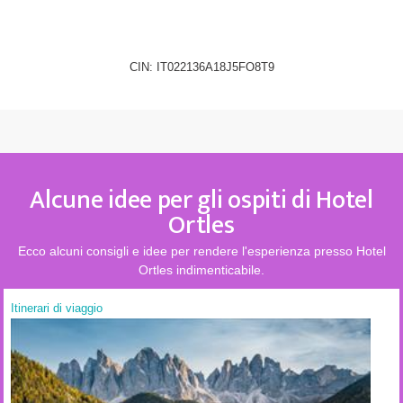
CIN: IT022136A18J5FO8T9
Alcune idee per gli ospiti di Hotel
Ortles
Ecco alcuni consigli e idee per rendere l'esperienza presso Hotel
Ortles indimenticabile.
Itinerari di viaggio