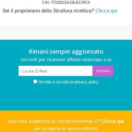
CIN: IT010015A19LB2JRC4
Sei il proprietario della Struttura ricettiva?
Clicca qui
Rimani sempre aggiornato
Iscriviti per ricevere offerte riservate a te
Iscriviti
Ho letto e accetto la
privacy policy
Vuoi fare pubblicità su VacanzeAnimali.it?
Clicca qui
per scoprire le nostre offerte!