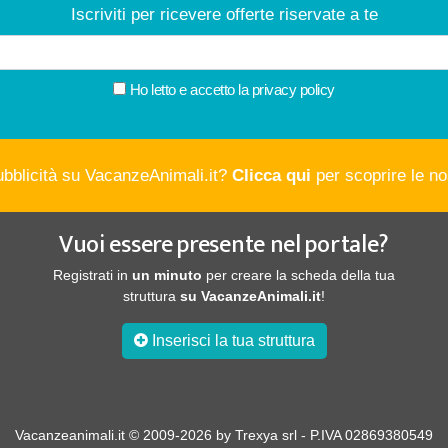
Iscriviti per ricevere offerte riservate a te
Ho letto e accetto la
privacy policy
ubblicità su VacanzeAnimali.it?
Clicca qui
per scoprire le nos
Vuoi essere presente nel portale?
Registrati in
un minuto
per creare la scheda della tua
struttura
su VacanzeAnimali.it
!
Inserisci la tua struttura
Vacanzeanimali.it © 2009-2026 by Trexya srl - P.IVA 02869380549