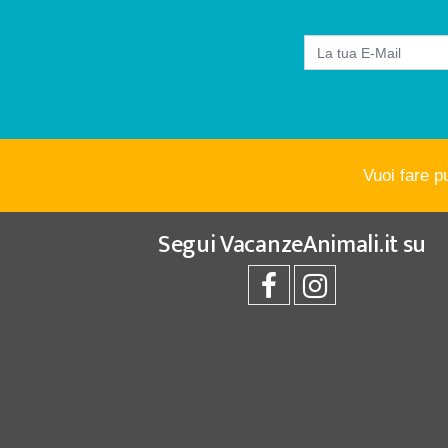
Vuoi fare p
Segui
VacanzeAnimali.it
su