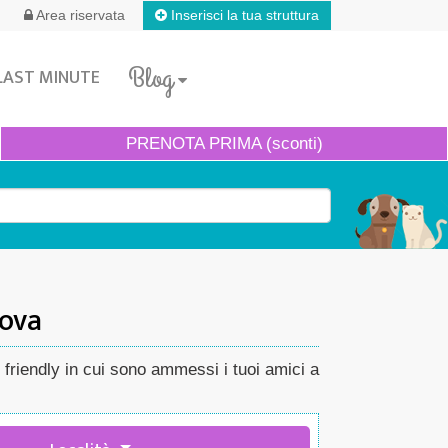
Inserisci la tua struttura
Area riservata
Blog
LAST MINUTE
PRENOTA
PRIMA (sconti)
nova
t friendly in cui sono ammessi i tuoi amici a