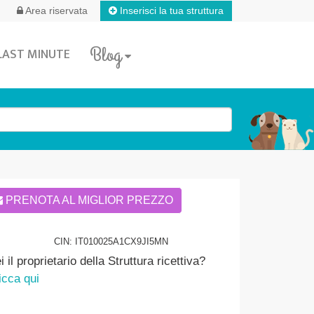
Inserisci la tua struttura
Area riservata
Blog
LAST MINUTE
PRENOTA AL MIGLIOR PREZZO
CIN: IT010025A1CX9JI5MN
i il proprietario della Struttura ricettiva?
icca qui