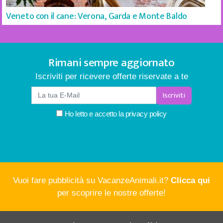
Veneto con il cane: Verona, Garda e Monte Baldo
Rimani sempre aggiornato
Iscriviti per ricevere offerte riservate a te
Iscriviti
Ho letto e accetto la
privacy policy
Vuoi fare pubblicità su VacanzeAnimali.it?
Clicca qui
per scoprire le nostre offerte!